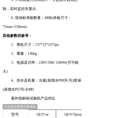
制，实时监控并显示;
6. 容纳标准板数量：48块(样板尺寸：
75mm×150mm)
其他参数供参考：
1、整机尺寸：137*53*3375px
2、重量：136kg
3、电源及功率：230V/50H 1500W(尽可能
大)
4、供水及耗量：冷凝(蒸馏水约8升/天)喷淋
(蒸馏水约7升/分钟)
紫外线耐候试验机产品对比
左右滑动查看完整表格
型号
QUV/se
QUV/Spray